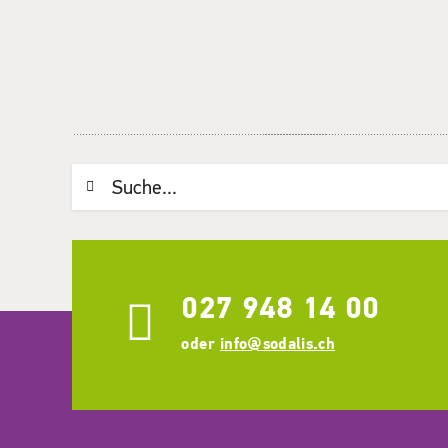
Suchwort
027 948 14 00
oder
info@sodalis.ch