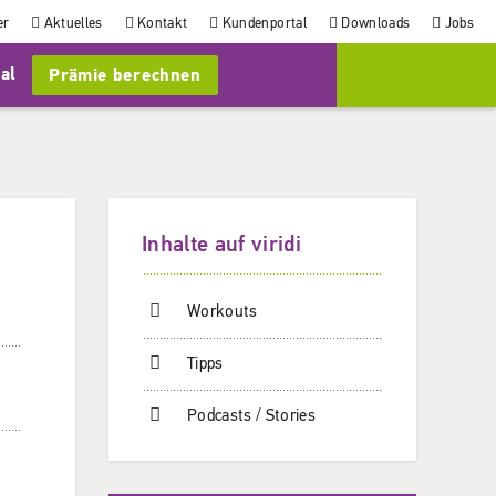
er
Aktuelles
Kontakt
Kundenportal
Downloads
Jobs
al
Prämie berechnen
Inhalte auf viridi
Workouts
Tipps
Podcasts / Stories