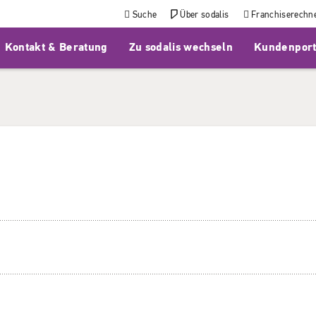
Suche
Über sodalis
Franchiserechn
Kontakt & Beratung
Zu sodalis wechseln
Kundenport