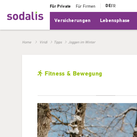
DE
FR
Für Private
Für Firmen
Versicherungen
Lebensphase
Home
Viridi
Tipps
Joggen im Winter
Fitness & Bewegung