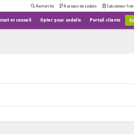
Recherche
À propos de sodalis
Calculateur fra
tact et conseil
Opter pour sodalis
Portail clients
Ca