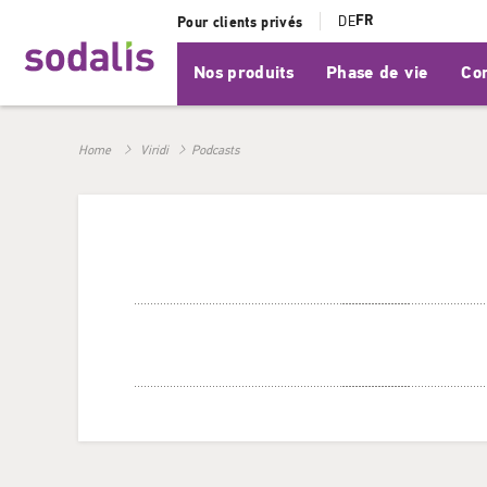
FR
DE
Pour clients privés
Nos produits
Phase de vie
Con
Home
Viridi
Podcasts