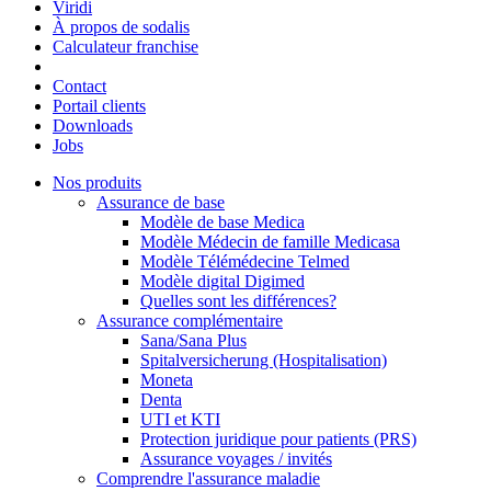
Viridi
À propos de sodalis
Calculateur franchise
Contact
Portail clients
Downloads
Jobs
Nos produits
Assurance de base
Modèle de base Medica
Modèle Médecin de famille Medicasa
Modèle Télémédecine Telmed
Modèle digital Digimed
Quelles sont les différences?
Assurance complémentaire
Sana/Sana Plus
Spitalversicherung (Hospitalisation)
Moneta
Denta
UTI et KTI
Protection juridique pour patients (PRS)
Assurance voyages / invités
Comprendre l'assurance maladie