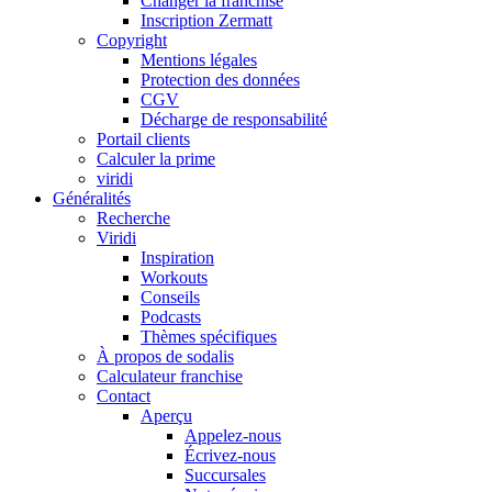
Changer la franchise
Inscription Zermatt
Copyright
Mentions légales
Protection des données
CGV
Décharge de responsabilité
Portail clients
Calculer la prime
viridi
Généralités
Recherche
Viridi
Inspiration
Workouts
Conseils
Podcasts
Thèmes spécifiques
À propos de sodalis
Calculateur franchise
Contact
Aperçu
Appelez-nous
Écrivez-nous
Succursales