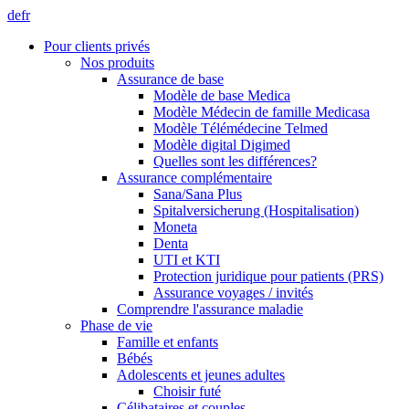
de
fr
Pour clients privés
Nos produits
Assurance de base
Modèle de base Medica
Modèle Médecin de famille Medicasa
Modèle Télémédecine Telmed
Modèle digital Digimed
Quelles sont les différences?
Assurance complémentaire
Sana/Sana Plus
Spitalversicherung (Hospitalisation)
Moneta
Denta
UTI et KTI
Protection juridique pour patients (PRS)
Assurance voyages / invités
Comprendre l'assurance maladie
Phase de vie
Famille et enfants
Bébés
Adolescents et jeunes adultes
Choisir futé
Célibataires et couples