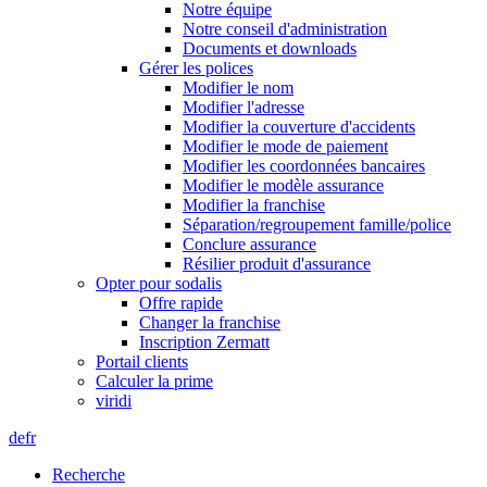
Notre équipe
Notre conseil d'administration
Documents et downloads
Gérer les polices
Modifier le nom
Modifier l'adresse
Modifier la couverture d'accidents
Modifier le mode de paiement
Modifier les coordonnées bancaires
Modifier le modèle assurance
Modifier la franchise
Séparation/regroupement famille/police
Conclure assurance
Résilier produit d'assurance
Opter pour sodalis
Offre rapide
Changer la franchise
Inscription Zermatt
Portail clients
Calculer la prime
viridi
de
fr
Recherche