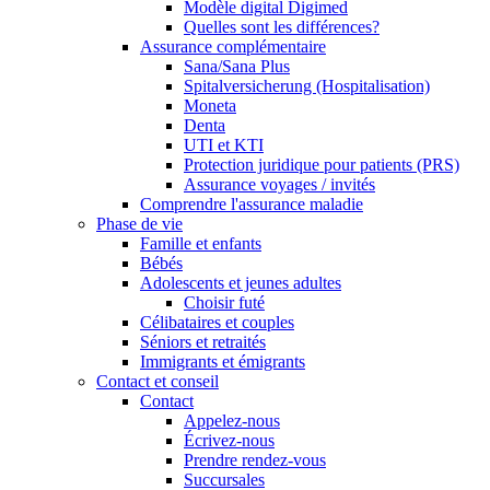
Modèle digital Digimed
Quelles sont les différences?
Assurance complémentaire
Sana/Sana Plus
Spitalversicherung (Hospitalisation)
Moneta
Denta
UTI et KTI
Protection juridique pour patients (PRS)
Assurance voyages / invités
Comprendre l'assurance maladie
Phase de vie
Famille et enfants
Bébés
Adolescents et jeunes adultes
Choisir futé
Célibataires et couples
Séniors et retraités
Immigrants et émigrants
Contact et conseil
Contact
Appelez-nous
Écrivez-nous
Prendre rendez-vous
Succursales