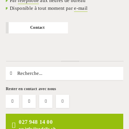
Par
téléphone
aux heures de bureau
Disponible à tout moment par
e-mail
Contact
Chaine de recherche (au moins 3 caractères)
Rester en contact avec nous
027 948 14 00
ou
info@sodalis.ch