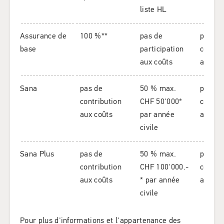
liste HL
Assurance de
100 %**
pas de
pas de
base
participation
contri
aux coûts
aux co
Sana
pas de
50 % max.
pas de
contribution
CHF 50'000*
contri
aux coûts
par année
aux co
civile
Sana Plus
pas de
50 % max.
pas de
contribution
CHF 100'000.-
contri
aux coûts
* par année
aux co
civile
Pour plus d'informations et l'appartenance des