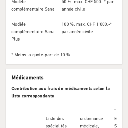
Modèle
50 %, max. CHF 500.-* par
complémentaire Sana
année civile
Modèle
100 %, max. CHF 1'000.-*
complémentaire Sana
par année civile
Plus
* Moins la quote-part de 10 %.
Médicaments
Contribution aux frais de médicaments selon la
liste correspondante
Liste des
ordonnance
Enregi
spécialités
médicale,
Swiss