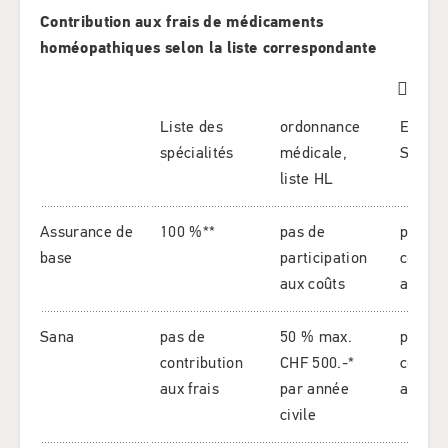
Contribution aux frais de médicaments
homéopathiques selon la liste correspondante
Liste des
ordonnance
Enregi
spécialités
médicale,
Swiss
liste HL
Assurance de
100 %**
pas de
pas de
base
participation
contri
aux coûts
aux co
Sana
pas de
50 % max.
pas de
contribution
CHF 500.-*
contri
aux frais
par année
aux fra
civile