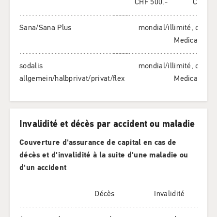
CHF 500.-
CHF 5'
Sana/Sana Plus
mondial/illimité, organ
Medicall
sodalis
mondial/illimité, organ
allgemein/halbprivat/privat/flex
Medicall
Invalidité et décès par accident ou maladie
Couverture d'assurance de capital en cas de
décès et d'invalidité à la suite d'une maladie ou
d'un accident
Décès
Invalidité