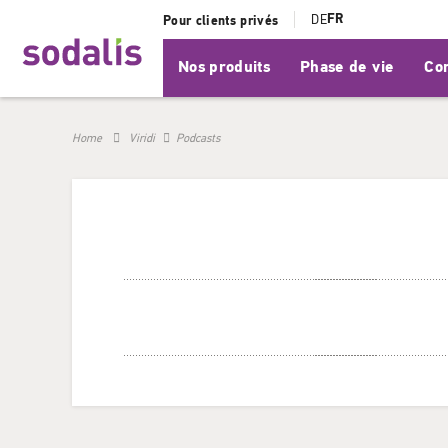
FR
DE
Pour clients privés
Nos produits
Phase de vie
Con
Home
Viridi
Podcasts