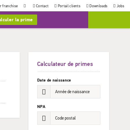
r franchise
Contact
Portail clients
Downloads
Jobs
lculer la prime
Calculateur de primes
Date de naissance
NPA