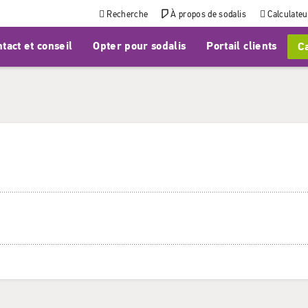
Recherche
À propos de sodalis
Calculateu
tact et conseil
Opter pour sodalis
Portail clients
Ca