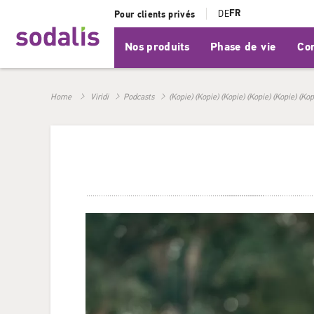
FR
DE
Pour clients privés
Nos produits
Phase de vie
Con
Home
Viridi
Podcasts
(Kopie) (Kopie) (Kopie) (Kopie) (Kopie) (Kop