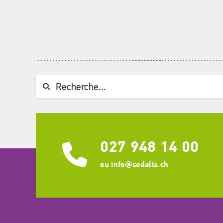
Chaine de recherche (au moins 3 caractères)
027 948 14 00
ou
info@sodalis.ch