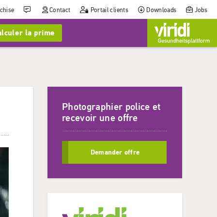
nchise
Contact
Portail clients
Downloads
Jobs
lculer la prime
Photographier police et
recevoir une offre
Demander offre