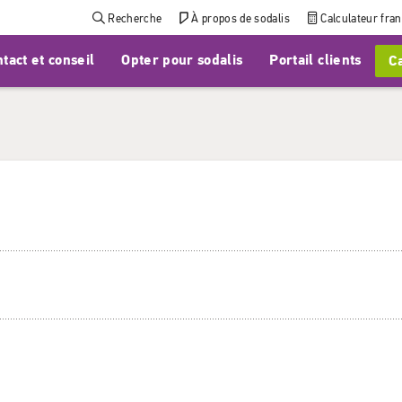
Recherche
À propos de sodalis
Calculateur fra
tact et conseil
Opter pour sodalis
Portail clients
Ca