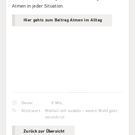
Atmen in jeder Situation.
Hier gehts zum Beitrag Atmen im Alltag
Dauer
5 Min.
Stichwort
Wohlsii mit sodalis - ewers Wohl güet
versichrut
Zurück zur Übersicht