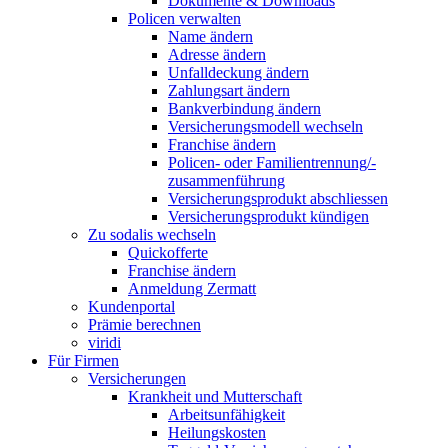
Dokumente & Downloads
Policen verwalten
Name ändern
Adresse ändern
Unfalldeckung ändern
Zahlungsart ändern
Bankverbindung ändern
Versicherungsmodell wechseln
Franchise ändern
Policen- oder Familientrennung/-
zusammenführung
Versicherungsprodukt abschliessen
Versicherungsprodukt kündigen
Zu sodalis wechseln
Quickofferte
Franchise ändern
Anmeldung Zermatt
Kundenportal
Prämie berechnen
viridi
Für Firmen
Versicherungen
Krankheit und Mutterschaft
Arbeitsunfähigkeit
Heilungskosten