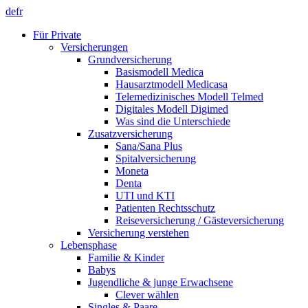
de
fr
Für Private
Versicherungen
Grundversicherung
Basismodell Medica
Hausarztmodell Medicasa
Telemedizinisches Modell Telmed
Digitales Modell Digimed
Was sind die Unterschiede
Zusatzversicherung
Sana/Sana Plus
Spitalversicherung
Moneta
Denta
UTI und KTI
Patienten Rechtsschutz
Reiseversicherung / Gästeversicherung
Versicherung verstehen
Lebensphase
Familie & Kinder
Babys
Jugendliche & junge Erwachsene
Clever wählen
Singles & Paare