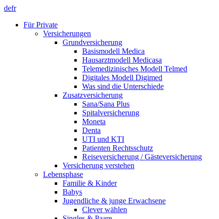
de
fr
Für Private
Versicherungen
Grundversicherung
Basismodell Medica
Hausarztmodell Medicasa
Telemedizinisches Modell Telmed
Digitales Modell Digimed
Was sind die Unterschiede
Zusatzversicherung
Sana/Sana Plus
Spitalversicherung
Moneta
Denta
UTI und KTI
Patienten Rechtsschutz
Reiseversicherung / Gästeversicherung
Versicherung verstehen
Lebensphase
Familie & Kinder
Babys
Jugendliche & junge Erwachsene
Clever wählen
Singles & Paare