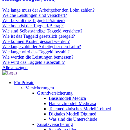
Wie lange muss der Arbeitgeber den Lohn zahlen?
Welche Leistungen sind versichert?
Wer bezahlt die Taggeld-Prämien?
Wie hoch ist der Taggeld-Betrag?
Wie sind Selbstständige Taggeld versichert?
Wie ist das Taggeld gesetzlich geregelt?
Wie können Kosten gespart werden?
Wie lange zahlt der Arbeitgeber den Lohn?
Wie lange wird das Taggeld bezahlt?
Wie werden die Leistungen bemessen?
Wie wird das Taggeld ausbezahlt?
Alle anzeigen
Für Private
Versicherungen
Grundversicherung
Basismodell Medica
Hausarztmodell Medicasa
Telemedizinisches Modell Telmed
Digitales Modell Digimed
Was sind die Unterschiede
Zusatzversicherung
Sana/Sana Plus