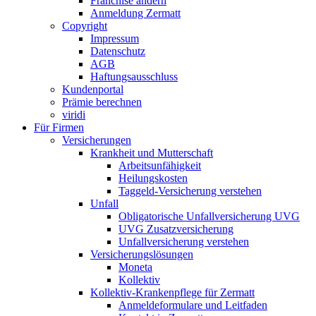
Franchise ändern
Anmeldung Zermatt
Copyright
Impressum
Datenschutz
AGB
Haftungsausschluss
Kundenportal
Prämie berechnen
viridi
Für Firmen
Versicherungen
Krankheit und Mutterschaft
Arbeitsunfähigkeit
Heilungskosten
Taggeld-Versicherung verstehen
Unfall
Obligatorische Unfallversicherung UVG
UVG Zusatzversicherung
Unfallversicherung verstehen
Versicherungslösungen
Moneta
Kollektiv
Kollektiv-Krankenpflege für Zermatt
Anmeldeformulare und Leitfaden