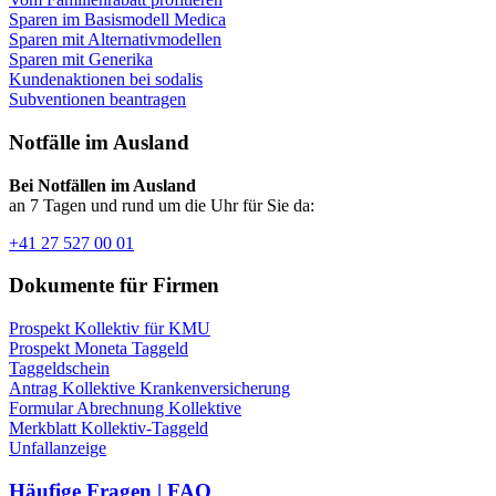
Sparen im Basismodell Medica
Sparen mit Alternativmodellen
Sparen mit Generika
Kundenaktionen bei sodalis
Subventionen beantragen
Notfälle im Ausland
Bei Notfällen im Ausland
an 7 Tagen und rund um die Uhr für Sie da:
+41 27 527 00 01
Dokumente für Firmen
Prospekt Kollektiv für KMU
Prospekt Moneta Taggeld
Taggeldschein
Antrag Kollektive Krankenversicherung
Formular Abrechnung Kollektive
Merkblatt Kollektiv-Taggeld
Unfallanzeige
Häufige Fragen | FAQ