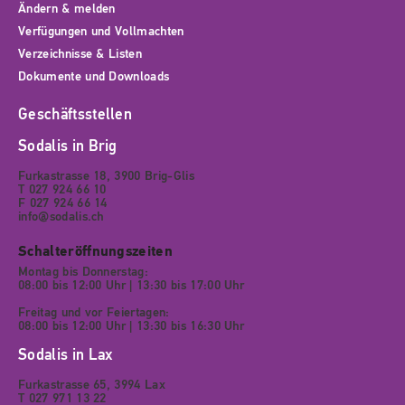
Ändern & melden
Verfügungen und Vollmachten
Verzeichnisse & Listen
Dokumente und Downloads
Geschäftsstellen
Sodalis in Brig
Furkastrasse 18, 3900 Brig-Glis
T 027 924 66 10
F 027 924 66 14
info@sodalis.ch
Schalteröffnungszeiten
Montag bis Donnerstag:
08:00 bis 12:00 Uhr | 13:30 bis 17:00 Uhr
Freitag und vor Feiertagen:
08:00 bis 12:00 Uhr | 13:30 bis 16:30 Uhr
Sodalis in Lax
Furkastrasse 65, 3994 Lax
T 027 971 13 22