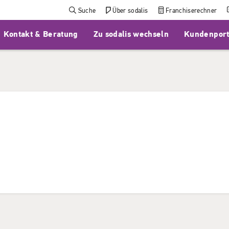
Suche
Über sodalis
Franchiserechner
Kontakt & Beratung
Zu sodalis wechseln
Kundenport