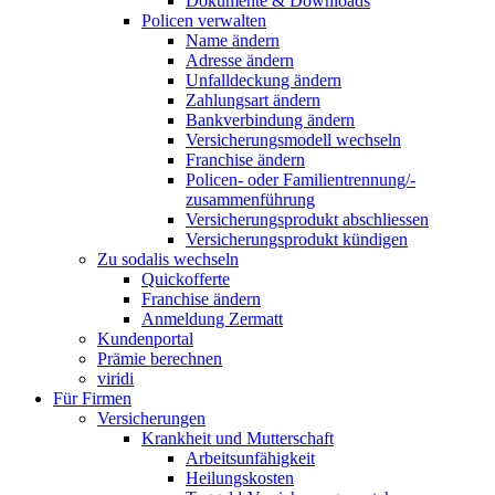
Dokumente & Downloads
Policen verwalten
Name ändern
Adresse ändern
Unfalldeckung ändern
Zahlungsart ändern
Bankverbindung ändern
Versicherungsmodell wechseln
Franchise ändern
Policen- oder Familientrennung/-
zusammenführung
Versicherungsprodukt abschliessen
Versicherungsprodukt kündigen
Zu sodalis wechseln
Quickofferte
Franchise ändern
Anmeldung Zermatt
Kundenportal
Prämie berechnen
viridi
Für Firmen
Versicherungen
Krankheit und Mutterschaft
Arbeitsunfähigkeit
Heilungskosten