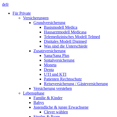
de
fr
Für Private
Versicherungen
Grundversicherung
Basismodell Medica
Hausarztmodell Medicasa
Telemedizinisches Modell Telmed
Digitales Modell Digimed
Was sind die Unterschiede
Zusatzversicherung
Sana/Sana Plus
Spitalversicherung
Moneta
Denta
UTI und KTI
Patienten Rechtsschutz
Reiseversicherung / Gästeversicherung
Versicherung verstehen
Lebensphase
Familie & Kinder
Babys
Jugendliche & junge Erwachsene
Clever wählen
Singles & Paare