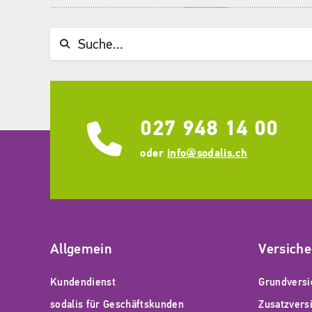
Suchwort
027 948 14 00
oder
info@sodalis.ch
Allgemein
Versich
Kundendienst
Grundversi
sodalis für Geschäftskunden
Zusatzvers