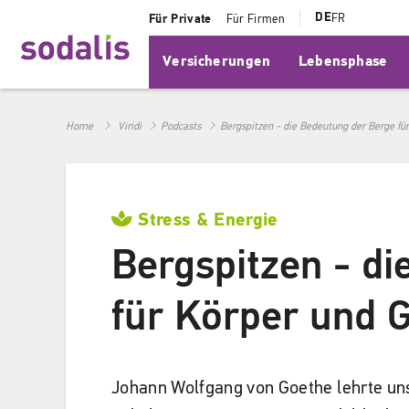
DE
FR
Für Private
Für Firmen
Versicherungen
Lebensphase
Home
Viridi
Podcasts
Bergspitzen - die Bedeutung der Berge für
Stress & Energie
Bergspitzen - d
für Körper und G
Johann Wolfgang von Goethe lehrte un