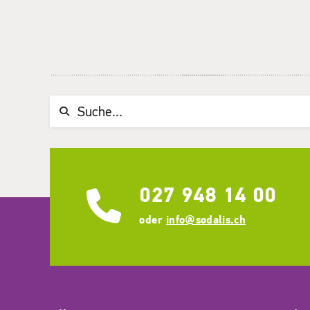
Suchwort
027 948 14 00
oder
info@sodalis.ch