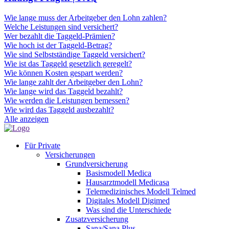
Wie lange muss der Arbeitgeber den Lohn zahlen?
Welche Leistungen sind versichert?
Wer bezahlt die Taggeld-Prämien?
Wie hoch ist der Taggeld-Betrag?
Wie sind Selbstständige Taggeld versichert?
Wie ist das Taggeld gesetzlich geregelt?
Wie können Kosten gespart werden?
Wie lange zahlt der Arbeitgeber den Lohn?
Wie lange wird das Taggeld bezahlt?
Wie werden die Leistungen bemessen?
Wie wird das Taggeld ausbezahlt?
Alle anzeigen
Für Private
Versicherungen
Grundversicherung
Basismodell Medica
Hausarztmodell Medicasa
Telemedizinisches Modell Telmed
Digitales Modell Digimed
Was sind die Unterschiede
Zusatzversicherung
Sana/Sana Plus