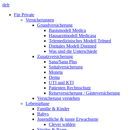
de
fr
Für Private
Versicherungen
Grundversicherung
Basismodell Medica
Hausarztmodell Medicasa
Telemedizinisches Modell Telmed
Digitales Modell Digimed
Was sind die Unterschiede
Zusatzversicherung
Sana/Sana Plus
Spitalversicherung
Moneta
Denta
UTI und KTI
Patienten Rechtsschutz
Reiseversicherung / Gästeversicherung
Versicherung verstehen
Lebensphase
Familie & Kinder
Babys
Jugendliche & junge Erwachsene
Clever wählen
Singles & Paare