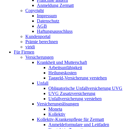
Franchise ändern
Anmeldung Zermatt
Copyright
Impressum
Datenschutz
AGB
Haftungsausschluss
Kundenportal
Prämie berechnen
viridi
Für Firmen
Versicherungen
Krankheit und Mutterschaft
Arbeitsunfähigkeit
Heilungskosten
Taggeld-Versicherung verstehen
Unfall
Obligatorische Unfallversicherung UVG
UVG Zusatzversicherung
Unfallversicherung verstehen
Versicherungslösungen
Moneta
Kollektiv
Kollektiv-Krankenpflege für Zermatt
Anmeldeformulare und Leitfaden