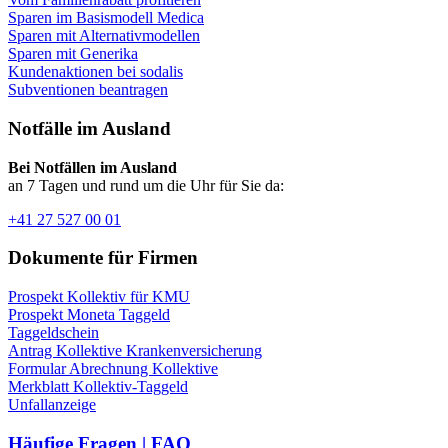
Sparen im Basismodell Medica
Sparen mit Alternativmodellen
Sparen mit Generika
Kundenaktionen bei sodalis
Subventionen beantragen
Notfälle im Ausland
Bei Notfällen im Ausland
an 7 Tagen und rund um die Uhr für Sie da:
+41 27 527 00 01
Dokumente für Firmen
Prospekt Kollektiv für KMU
Prospekt Moneta Taggeld
Taggeldschein
Antrag Kollektive Krankenversicherung
Formular Abrechnung Kollektive
Merkblatt Kollektiv-Taggeld
Unfallanzeige
Häufige Fragen | FAQ