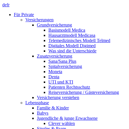
de
fr
Für Private
Versicherungen
Grundversicherung
Basismodell Medica
Hausarztmodell Medicasa
Telemedizinisches Modell Telmed
Digitales Modell Digimed
Was sind die Unterschiede
Zusatzversicherung
Sana/Sana Plus
Spitalversicherung
Moneta
Denta
UTI und KTI
Patienten Rechtsschutz
Reiseversicherung / Gästeversicherung
Versicherung verstehen
Lebensphase
Familie & Kinder
Babys
Jugendliche & junge Erwachsene
Clever wählen
Singles & Paare