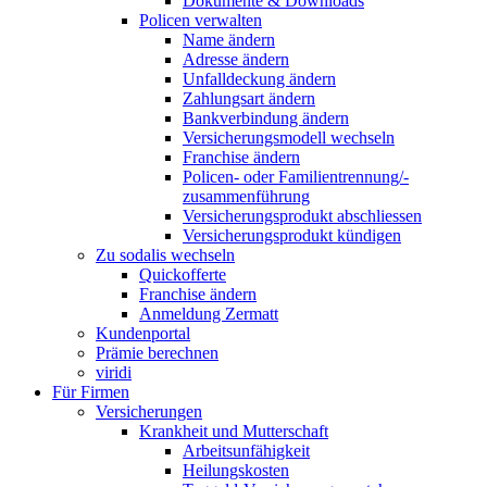
Dokumente & Downloads
Policen verwalten
Name ändern
Adresse ändern
Unfalldeckung ändern
Zahlungsart ändern
Bankverbindung ändern
Versicherungsmodell wechseln
Franchise ändern
Policen- oder Familientrennung/-
zusammenführung
Versicherungsprodukt abschliessen
Versicherungsprodukt kündigen
Zu sodalis wechseln
Quickofferte
Franchise ändern
Anmeldung Zermatt
Kundenportal
Prämie berechnen
viridi
Für Firmen
Versicherungen
Krankheit und Mutterschaft
Arbeitsunfähigkeit
Heilungskosten