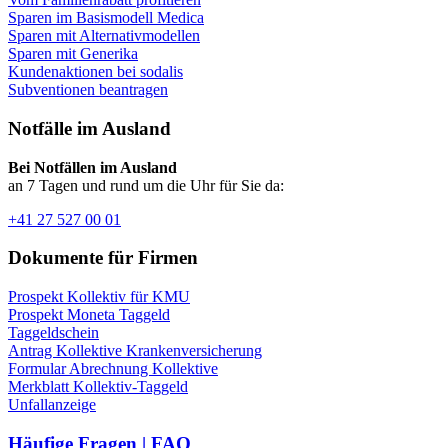
Sparen im Basismodell Medica
Sparen mit Alternativmodellen
Sparen mit Generika
Kundenaktionen bei sodalis
Subventionen beantragen
Notfälle im Ausland
Bei Notfällen im Ausland
an 7 Tagen und rund um die Uhr für Sie da:
+41 27 527 00 01
Dokumente für Firmen
Prospekt Kollektiv für KMU
Prospekt Moneta Taggeld
Taggeldschein
Antrag Kollektive Krankenversicherung
Formular Abrechnung Kollektive
Merkblatt Kollektiv-Taggeld
Unfallanzeige
Häufige Fragen | FAQ