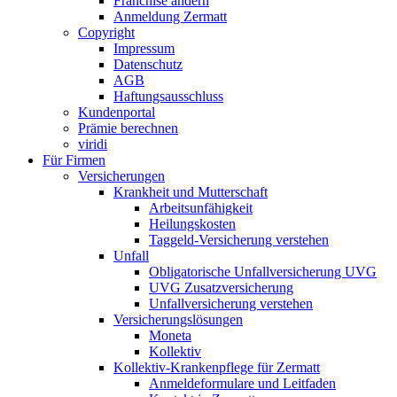
Franchise ändern
Anmeldung Zermatt
Copyright
Impressum
Datenschutz
AGB
Haftungsausschluss
Kundenportal
Prämie berechnen
viridi
Für Firmen
Versicherungen
Krankheit und Mutterschaft
Arbeitsunfähigkeit
Heilungskosten
Taggeld-Versicherung verstehen
Unfall
Obligatorische Unfallversicherung UVG
UVG Zusatzversicherung
Unfallversicherung verstehen
Versicherungslösungen
Moneta
Kollektiv
Kollektiv-Krankenpflege für Zermatt
Anmeldeformulare und Leitfaden