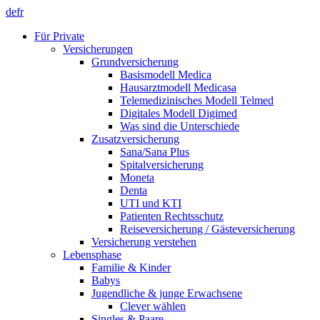
de
fr
Für Private
Versicherungen
Grundversicherung
Basismodell Medica
Hausarztmodell Medicasa
Telemedizinisches Modell Telmed
Digitales Modell Digimed
Was sind die Unterschiede
Zusatzversicherung
Sana/Sana Plus
Spitalversicherung
Moneta
Denta
UTI und KTI
Patienten Rechtsschutz
Reiseversicherung / Gästeversicherung
Versicherung verstehen
Lebensphase
Familie & Kinder
Babys
Jugendliche & junge Erwachsene
Clever wählen
Singles & Paare