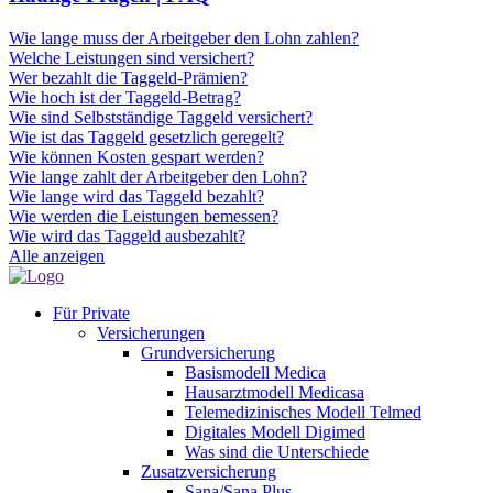
Wie lange muss der Arbeitgeber den Lohn zahlen?
Welche Leistungen sind versichert?
Wer bezahlt die Taggeld-Prämien?
Wie hoch ist der Taggeld-Betrag?
Wie sind Selbstständige Taggeld versichert?
Wie ist das Taggeld gesetzlich geregelt?
Wie können Kosten gespart werden?
Wie lange zahlt der Arbeitgeber den Lohn?
Wie lange wird das Taggeld bezahlt?
Wie werden die Leistungen bemessen?
Wie wird das Taggeld ausbezahlt?
Alle anzeigen
Für Private
Versicherungen
Grundversicherung
Basismodell Medica
Hausarztmodell Medicasa
Telemedizinisches Modell Telmed
Digitales Modell Digimed
Was sind die Unterschiede
Zusatzversicherung
Sana/Sana Plus