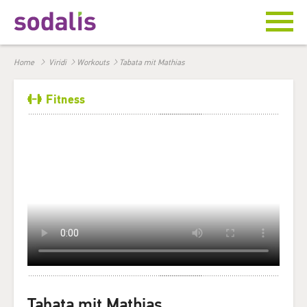
Home
Viridi
Workouts
Tabata mit Mathias
Fitness
Tabata mit Mathias