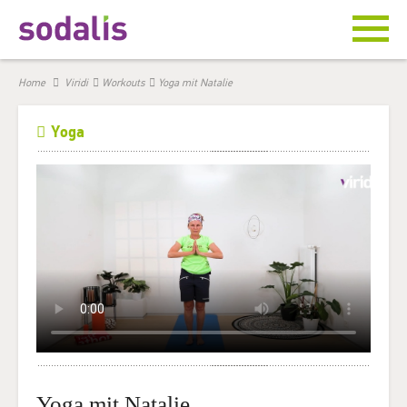
Home
Viridi
Workouts
Yoga mit Natalie
Yoga
Yoga mit Natalie