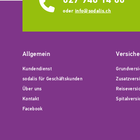
oder
info@sodalis.ch
Allgemein
Versich
Kundendienst
Grundversi
sodalis für Geschäftskunden
Zusatzvers
Über uns
Reiseversi
Kontakt
Spitalvers
Facebook