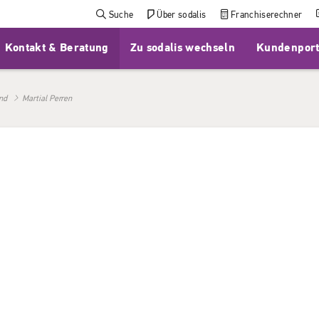
Suche
Über sodalis
Franchiserechner
Kontakt & Beratung
Zu sodalis wechseln
Kundenport
nd
Martial Perren