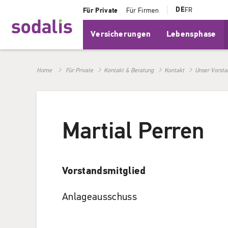
DE
FR
Für Private
Für Firmen
Versicherungen
Lebensphase
Home
Für Private
Kontakt & Beratung
Kontakt
Unser Vorsta
Martial Perren
Vorstandsmitglied
Anlageausschuss