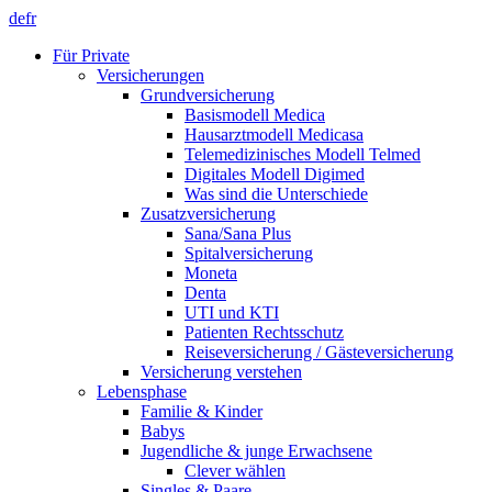
de
fr
Für Private
Versicherungen
Grundversicherung
Basismodell Medica
Hausarztmodell Medicasa
Telemedizinisches Modell Telmed
Digitales Modell Digimed
Was sind die Unterschiede
Zusatzversicherung
Sana/Sana Plus
Spitalversicherung
Moneta
Denta
UTI und KTI
Patienten Rechtsschutz
Reiseversicherung / Gästeversicherung
Versicherung verstehen
Lebensphase
Familie & Kinder
Babys
Jugendliche & junge Erwachsene
Clever wählen
Singles & Paare