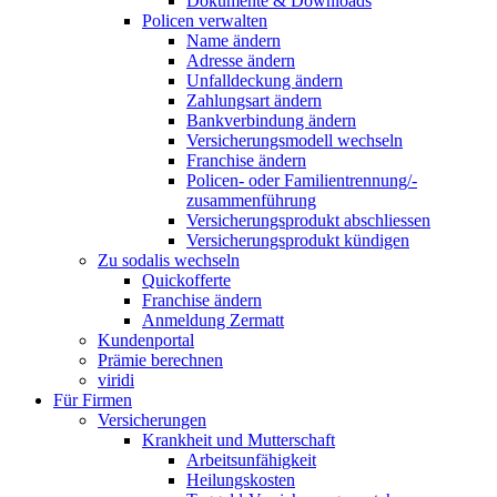
Dokumente & Downloads
Policen verwalten
Name ändern
Adresse ändern
Unfalldeckung ändern
Zahlungsart ändern
Bankverbindung ändern
Versicherungsmodell wechseln
Franchise ändern
Policen- oder Familientrennung/-
zusammenführung
Versicherungsprodukt abschliessen
Versicherungsprodukt kündigen
Zu sodalis wechseln
Quickofferte
Franchise ändern
Anmeldung Zermatt
Kundenportal
Prämie berechnen
viridi
Für Firmen
Versicherungen
Krankheit und Mutterschaft
Arbeitsunfähigkeit
Heilungskosten