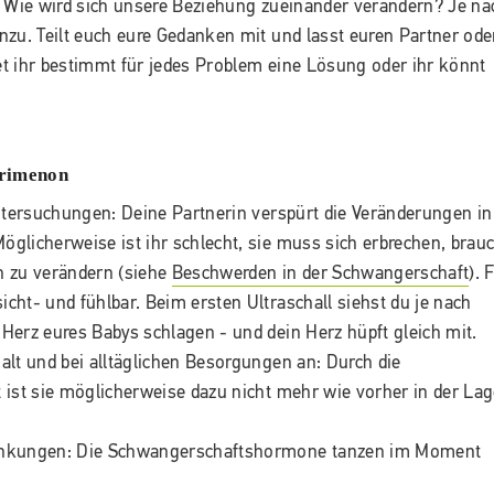
? Wie wird sich unsere Beziehung zueinander verändern? Je na
nzu. Teilt euch eure Gedanken mit und lasst euren Partner ode
det ihr bestimmt für jedes Problem eine Lösung oder ihr könnt
Trimenon
ntersuchungen: Deine Partnerin verspürt die Veränderungen in
öglicherweise ist ihr schlecht, sie muss sich erbrechen, brau
h zu verändern (siehe
Beschwerden in der Schwangerschaft
). 
cht- und fühlbar. Beim ersten Ultraschall siehst du je nach
erz eures Babys schlagen - und dein Herz hüpft gleich mit.
halt und bei alltäglichen Besorgungen an: Durch die
ist sie möglicherweise dazu nicht mehr wie vorher in der La
ankungen: Die Schwangerschaftshormone tanzen im Moment